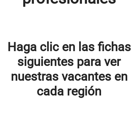
Haga clic en las fichas
siguientes para ver
nuestras vacantes en
cada región
Europa
África Occidental
África Oriental
Asia Pacífico
América Latina
Brasil